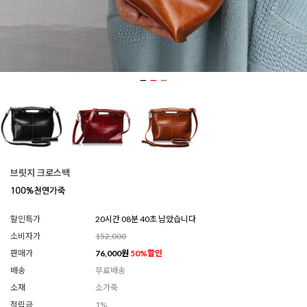
브릿지 크로스백
할인특가
20시간 08분 38초 남았습니다
소비자가
152,000
판매가
76,000
원
50
%할인
배송
무료배송
소재
소가죽
적립금
1%