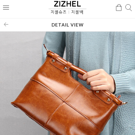
검
검
메
색
색
뉴
DETAIL VIEW