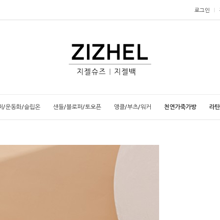
로그인
퍼/운동화/슬립온
샌들/블로퍼/토오픈
앵클/부츠/워커
천연가죽가방
라탄