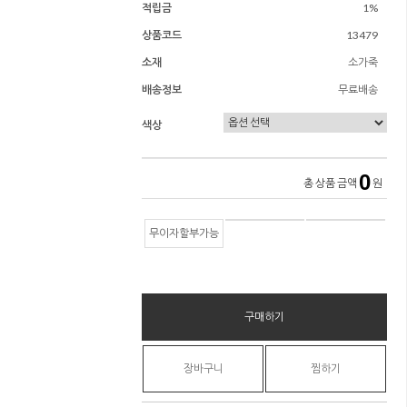
적립금
1%
상품코드
13479
소재
소가죽
배송정보
무료배송
색상
0
총 상품 금액
원
무이자할부가능
구매하기
장바구니
찜하기