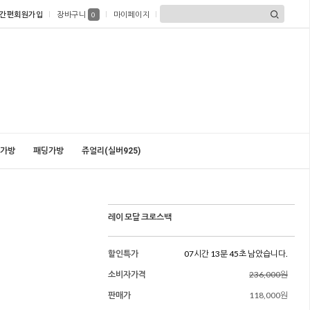
간편회원가입
장바구니
마이페이지
0
가방
패딩가방
쥬얼리(실버925)
레이 모달 크로스백
할인특가
07시간 13분 44초 남았습니다.
소비자가격
236,000원
판매가
118,000원