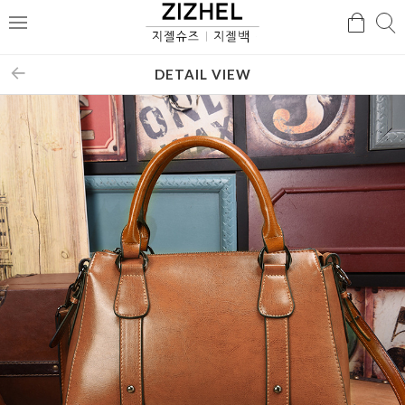
검
검
메
색
색
뉴
DETAIL VIEW