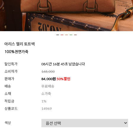
아리스 헬리 토트백
할인특가
08시간 16분 42초 남았습니다
소비자가
168,000
판매가
84,000
원
50
%할인
배송
무료배송
소재
소가죽
적립금
1%
상품코드
14969
색상