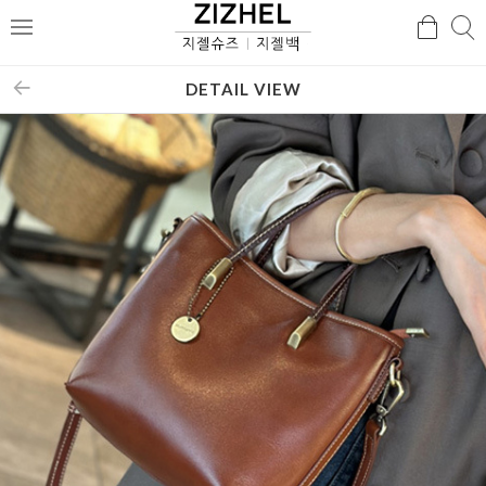
검
검
메
색
색
뉴
DETAIL VIEW