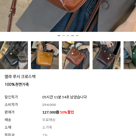
엘라 루시 크로스백
할인특가
05시간 11분 51초 남았습니다
소비자가
254,000
판매가
127,000
원
50
%할인
배송
무료배송
소재
소가죽
적립금
1%