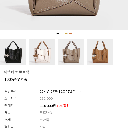
아스테라 토트백
할인특가
23시간 37분 17초 남았습니다
소비자가
232,000
판매가
116,000
원
50
%할인
배송
무료배송
소재
소가죽
적립금
1%