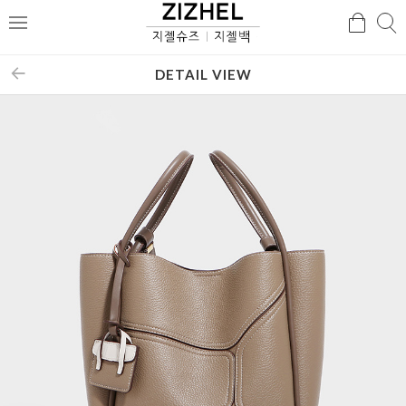
검
검
메
색
색
뉴
DETAIL VIEW