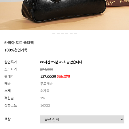
카비아 토트 숄더백
할인특가
00시간 25분 43초 남았습니다
소비자가
274,000
판매가
137,000
원
50
%할인
배송
무료배송
소재
소가죽
적립금
1%
상품코드
16522
색상