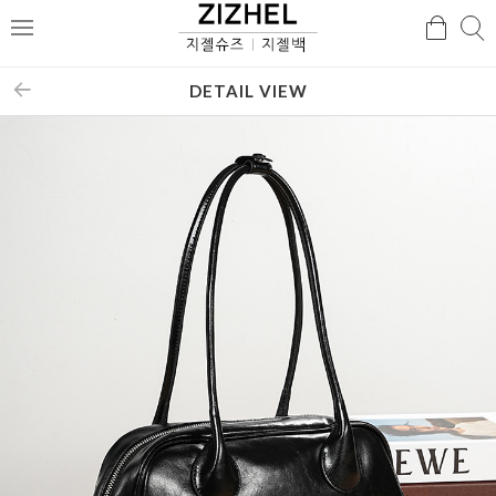
검
검
메
색
색
뉴
DETAIL VIEW