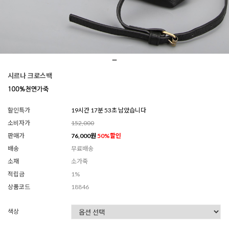
시르나 크로스백
할인특가
19시간 17분 51초 남았습니다
소비자가
152,000
판매가
76,000
원
50
%할인
배송
무료배송
소재
소가죽
적립금
1%
상품코드
18846
색상