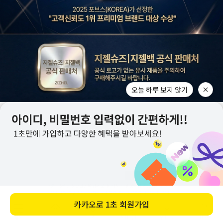
오늘 하루 보지 않기
카카오로
1초 회원가입
메뉴
홈
찜
장바구니
앱다운
마이