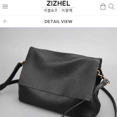
검
검
메
색
색
뉴
DETAIL VIEW