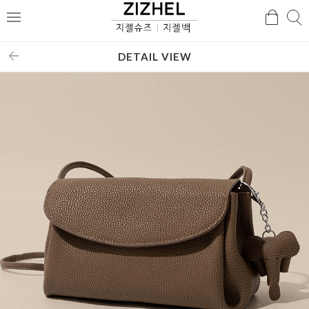
검
검
메
색
색
뉴
DETAIL VIEW