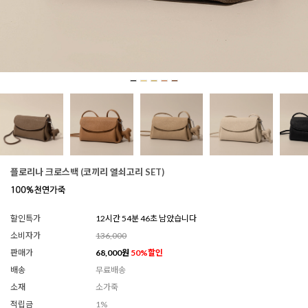
플로리나 크로스백 (코끼리 열쇠고리 SET)
할인특가
12시간 54분 44초 남았습니다
소비자가
136,000
판매가
68,000
원
50
%할인
배송
무료배송
소재
소가죽
적립금
1%