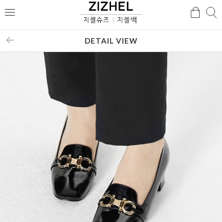
검
검
메
색
색
뉴
DETAIL VIEW