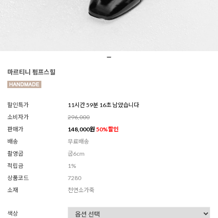
마르티니 펌프스힐
할인특가
11시간 59분 14초 남았습니다
소비자가
296,000
판매가
148,000
원
50
%할인
배송
무료배송
촬영굽
굽6cm
적립금
1%
상품코드
7280
소재
천연소가죽
색상