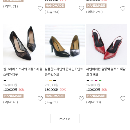
( 리뷰 : 71 )
♡
♡
♡
♡
( 리뷰 : 53 )
( 리뷰 : 250 )
( 
실크레이스 소재의 여성스러움
심플한디자인의 굽라인포인트
라인이예쁜 슬링백 펌프스 색감
헨
로스
소장가치굿
를주었어요
도 예뻐요
2
1
260,000원
260,000원
260,000원
130,000원
50%
130,000원
50%
130,000원
50%
( 
♡
♡
♡
♡
( 리뷰 : 48 )
( 리뷰 : 5 )
( 리뷰 : 30 )
more