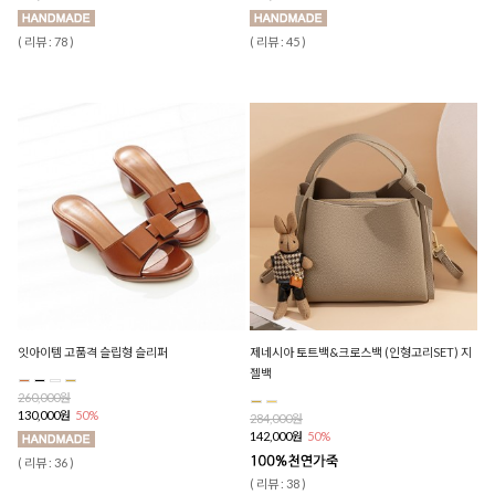
( 리뷰 : 78 )
( 리뷰 : 45 )
잇아이템 고품격 슬립형 슬리퍼
제네시아 토트백&크로스백 (인형고리SET) 지
젤백
260,000원
130,000원
50%
284,000원
142,000원
50%
( 리뷰 : 36 )
( 리뷰 : 38 )