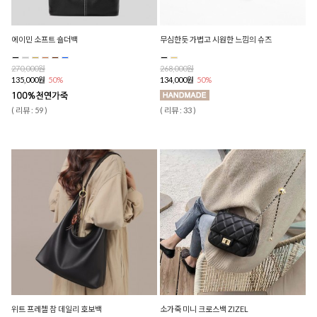
에이민 소프트 숄더백
무심한듯 가볍고 시원한 느낌의 슈즈
270,000원
268,000원
135,000원
50%
134,000원
50%
( 리뷰 : 59 )
( 리뷰 : 33 )
위트 프레첼 참 데일리 호보백
소가죽 미니 크로스백 ZIZEL