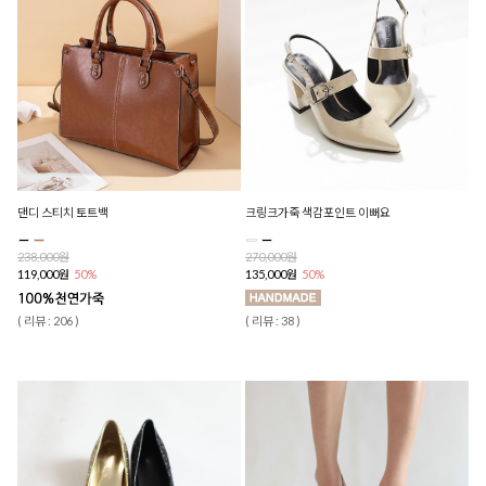
댄디 스티치 토트백
크링크가죽 색감포인트 이뻐요
238,000원
270,000원
119,000원
50%
135,000원
50%
( 리뷰 : 206 )
( 리뷰 : 38 )