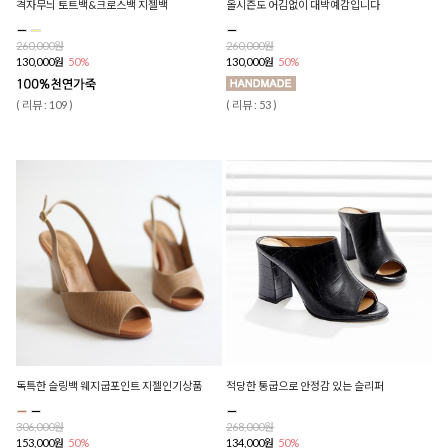
격자무늬 토트백&크로스백 지젤백
올시즌도 어김없이 대박예감입니다
260,000원
260,000원
130,000원
50%
130,000원
50%
( 리뷰 : 109 )
( 리뷰 : 53 )
독특한 슬링백 웨지굽포인트 지젤인기상품
적당한 통굽으로 안정감 있는 슬리퍼
306,000원
268,000원
153,000원
50%
134,000원
50%