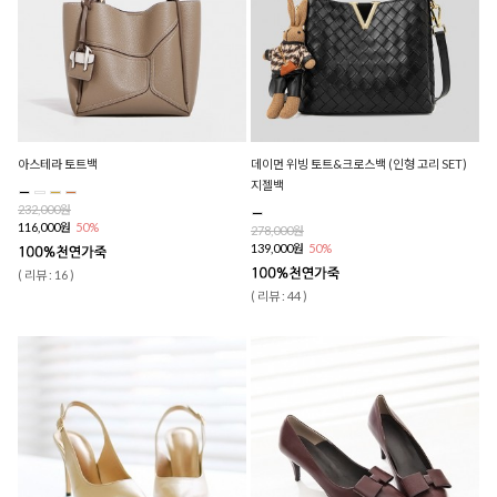
아스테라 토트백
데이먼 위빙 토트&크로스백 (인형 고리 SET)
지젤백
232,000원
116,000원
50%
278,000원
139,000원
50%
( 리뷰 : 16 )
( 리뷰 : 44 )