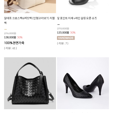
알데프 크로스백&버킷백 (인형고리SET) 지젤
앞 포인트 미세 v라인 슬링 오픈 슈즈
백
270,000원
135,000원
50%
276,000원
138,000원
50%
( 리뷰 : 7 )
( 리뷰 : 61 )