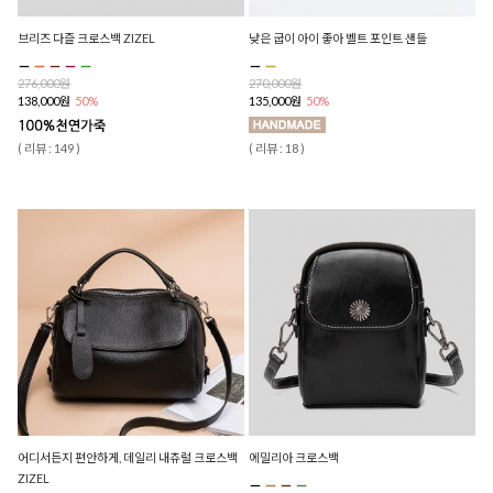
브리즈 다즐 크로스백 ZIZEL
낮은 굽이 아이 좋아 벨트 포인트 샌들
276,000원
270,000원
138,000원
50%
135,000원
50%
( 리뷰 : 149 )
( 리뷰 : 18 )
어디서든지 편안하게, 데일리 내츄럴 크로스백
에밀리아 크로스백
ZIZEL