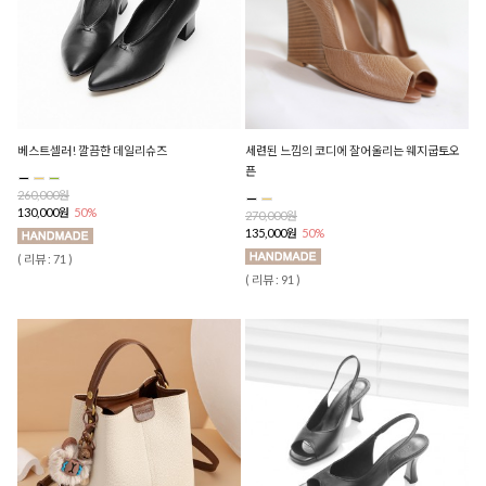
베스트셀러! 깔끔한 데일리슈즈
세련된 느낌의 코디에 잘어울리는 웨지굽토오
픈
260,000원
130,000원
50%
270,000원
135,000원
50%
( 리뷰 : 71 )
( 리뷰 : 91 )