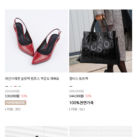
라인이예쁜 슬링백 펌프스 색감도 예뻐요
앨비스 토트백
260,000원
288,000원
130,000원
50%
144,000원
50%
( 리뷰 : 30 )
( 리뷰 : 16 )