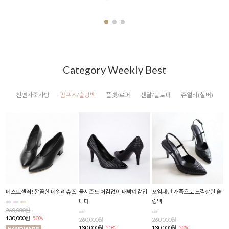
Category Weekly Best
천연가죽가방
펌프스/슬링백
플랫/로퍼
샌달/블로퍼
쥬얼리(실버)
백
베스트셀러! 깔끔한 데일리슈즈
올시즌도 어김없이 대박예감입
꼬임패턴 가죽으로 느낌살린 슬
반
니다
링백
플
260,000원
130,000원
50%
260,000원
260,000원
2
130,000원
50%
130,000원
50%
1