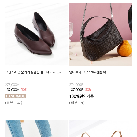
고급스러운 분위기 심플한 풀스테이지 로퍼
덜비루라 크로스백&핸들백
278,000원
274,000원
139,000원
50%
137,000원
50%
( 리뷰 : 107 )
( 리뷰 : 14 )