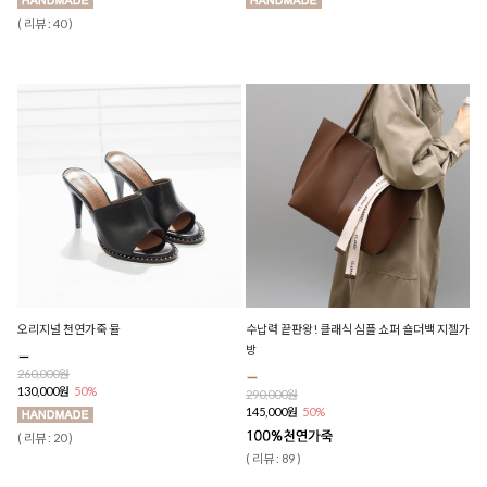
( 리뷰 : 40 )
오리지널 천연가죽 뮬
수납력 끝판왕! 클래식 심플 쇼퍼 숄더백 지젤가
방
260,000원
130,000원
50%
290,000원
145,000원
50%
( 리뷰 : 20 )
( 리뷰 : 89 )