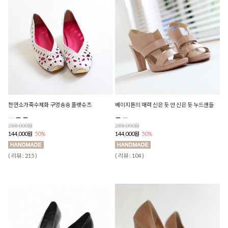
천연소가죽수제화 구멍숑숑 플랫슈즈
베이지톤의 매력 신은 듯 안 신은 듯 누드샌들
288,000원
288,000원
144,000원
50%
144,000원
50%
( 리뷰 : 215 )
( 리뷰 : 104 )