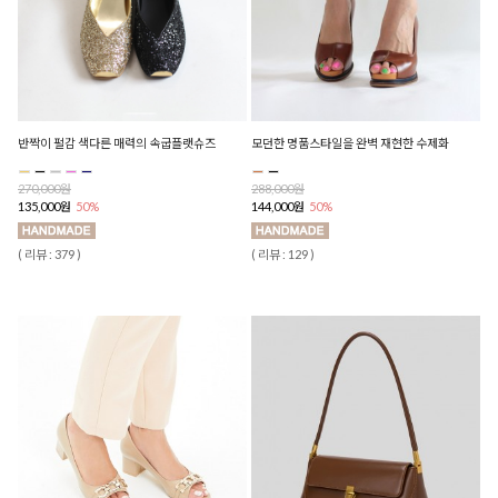
반짝이 펄감 색다른 매력의 속굽플랫슈즈
모던한 명품스타일을 완벽 재현한 수제화
270,000원
288,000원
135,000원
50%
144,000원
50%
( 리뷰 : 379 )
( 리뷰 : 129 )