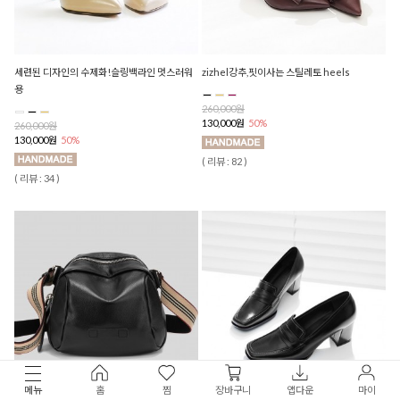
세련된 디자인의 수제화!슬링백라인 멋스러워
zizhel강추,핏이사는 스틸레토 heels
용
260,000원
130,000원
50%
260,000원
130,000원
50%
( 리뷰 : 82 )
( 리뷰 : 34 )
메뉴
홈
찜
장바구니
앱다운
마이