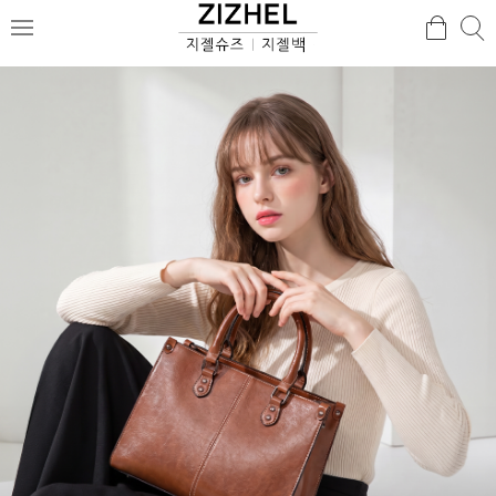
검
검
메
색
색
뉴