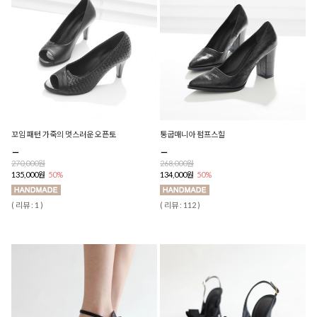
꼬임 패턴 가죽의 멋스러운 오픈토
통굽매니아 펌프스힐
270,000원
268,000원
135,000원
50%
134,000원
50%
( 리뷰 : 1 )
( 리뷰 : 112 )