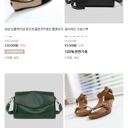
모던 심플하지만 포인트줄땐굿착용인 플랫슈즈
꼼리라인 크로스백
260,000원
90,000원
130,000원
50%
45,000원
50%
( 리뷰 : 83 )
( 리뷰 : 56 )