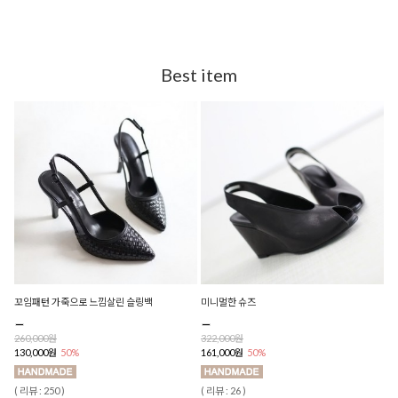
Best item
꼬임패턴 가죽으로 느낌살린 슬링백
미니멀한 슈즈
260,000원
322,000원
130,000원
50%
161,000원
50%
( 리뷰 : 250 )
( 리뷰 : 26 )