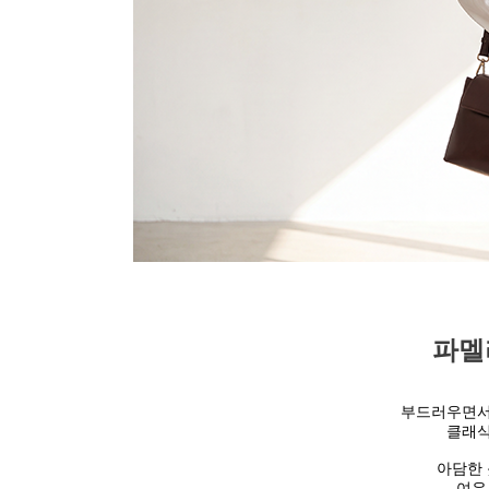
파멜
부드러우면서
클래식
아담한
여유