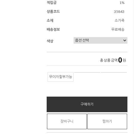
적립금
1%
상품코드
35843
소재
소가죽
배송정보
무료배송
색상
0
총 상품 금액
원
무이자할부가능
구매하기
장바구니
찜하기