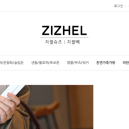
로그인
퍼/운동화/슬립온
샌들/블로퍼/토오픈
앵클/부츠/워커
천연가죽가방
라탄