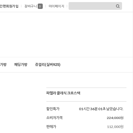
간편회원가입
장바구니
마이페이지
0
가방
패딩가방
쥬얼리(실버925)
파멜라 클래식 크로스백
할인특가
01시간 35분 59초 남았습니다.
소비자가격
224,000원
판매가
112,000원