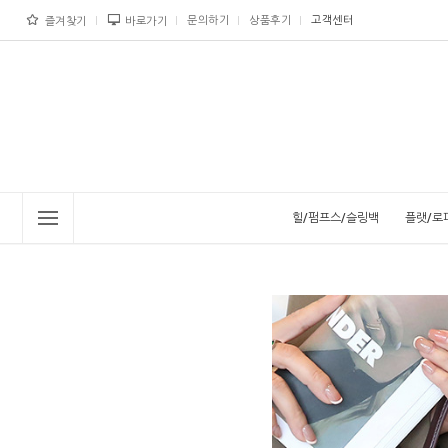
문의하기
상품후기
고객센터
즐겨찾기
바로가기
힐/펌프스/슬링백
플랫/로