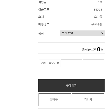
적립금
1%
상품코드
34513
소재
소가죽
배송정보
무료배송
색상
0
총 상품 금액
원
무이자할부가능
구매하기
장바구니
찜하기