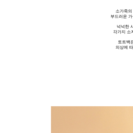
소가죽의 
부드러운
가
넉넉한 
각가지 소
토트백은
의상에 따