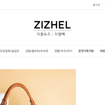
로그인
퍼/운동화/슬립온
샌들/블로퍼/토오픈
앵클/부츠/워커
천연가죽가방
라탄