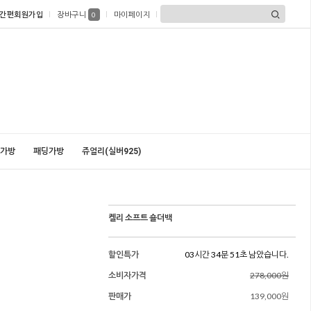
간편회원가입
장바구니
마이페이지
0
가방
패딩가방
쥬얼리(실버925)
켈리 소프트 숄더백
할인특가
03시간 34분 49초 남았습니다.
소비자가격
278,000원
판매가
139,000원