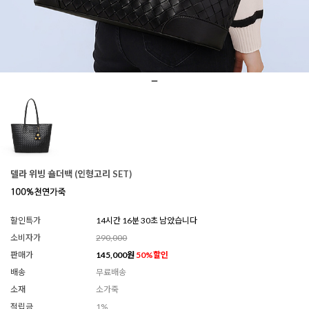
델라 위빙 숄더백 (인형고리 SET)
할인특가
14시간 16분 29초 남았습니다
소비자가
290,000
판매가
145,000
원
50
%할인
배송
무료배송
소재
소가죽
적립금
1%