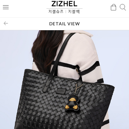
검
검
메
색
색
뉴
DETAIL VIEW