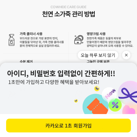
오늘 하루 보지 않기
카카오로
1초 회원가입
메뉴
홈
찜
장바구니
앱다운
마이