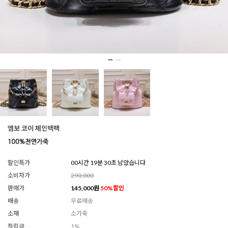
엠보 코이 체인백팩
할인특가
00시간 19분 27초 남았습니다
소비자가
290,000
판매가
145,000
원
50
%할인
배송
무료배송
소재
소가죽
적립금
1%