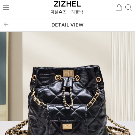
검
검
메
색
색
뉴
DETAIL VIEW