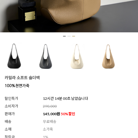
카밀라 소프트 숄더백
할인특가
12시간 13분 57초 남았습니다
소비자가
290,000
판매가
145,000
원
50
%할인
배송
무료배송
소재
소가죽
적립금
1%