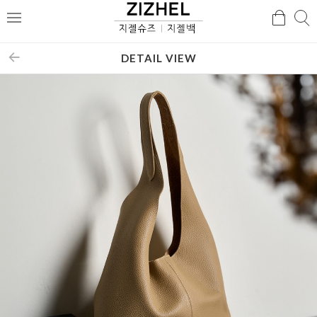
검
검
메
색
색
뉴
DETAIL VIEW