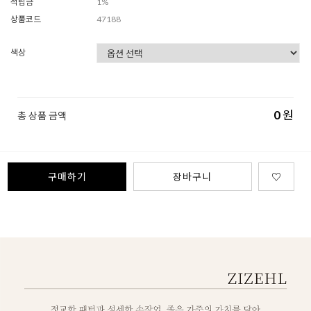
적립금
1%
상품코드
47188
색상
0
원
총 상품 금액
구매하기
장바구니
♡