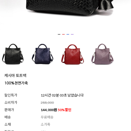
케시아 토트백
할인특가
12시간 02분 01초 남았습니다
소비자가
288,000
판매가
144,000
원
50
%할인
배송
무료배송
소재
소가죽