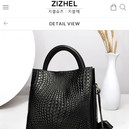
검
검
메
색
색
뉴
DETAIL VIEW