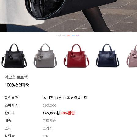
아모스 토트백
할인특가
02시간 45분 09초 남았습니다
소비자가
290,000
판매가
145,000
원
50
%할인
배송
무료배송
소재
소가죽
적립금
1%