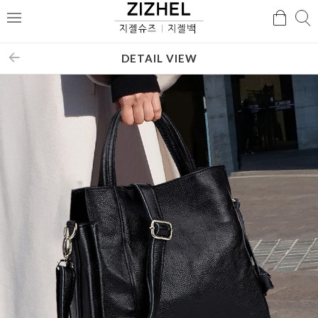
검
검
메
색
색
뉴
DETAIL VIEW