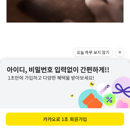
오늘 하루 보지 않기
카카오로
1초 회원가입
메뉴
홈
찜
장바구니
앱다운
마이