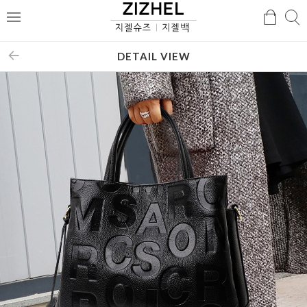
검
검
메
색
색
뉴
DETAIL VIEW