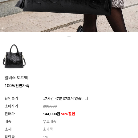
앨비스 토트백
할인특가
17시간 47분 04초 남았습니다
소비자가
288,000
판매가
144,000
원
50
%할인
배송
무료배송
소재
소가죽
적립금
1%