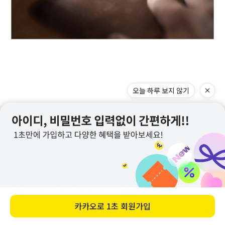
오늘 하루 보지 않기
카카오로
1초 회원가입
메뉴
홈
찜
장바구니
앱다운
마이