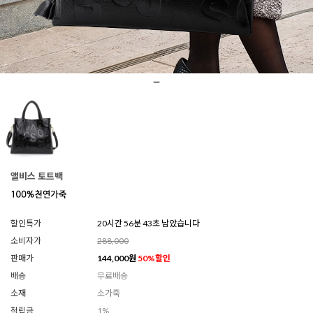
앨비스 토트백
할인특가
20시간 56분 40초 남았습니다
소비자가
288,000
판매가
144,000
원
50
%할인
배송
무료배송
소재
소가죽
적립금
1%