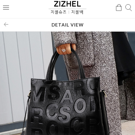
검
검
메
색
색
뉴
DETAIL VIEW