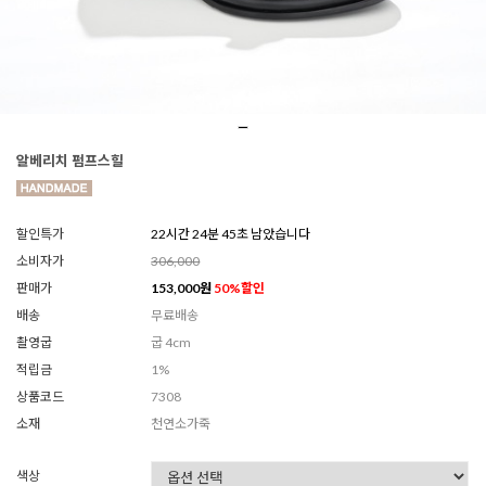
알베리치 펌프스힐
할인특가
22시간 24분 43초 남았습니다
소비자가
306,000
판매가
153,000
원
50
%할인
배송
무료배송
촬영굽
굽 4cm
적립금
1%
상품코드
7308
소재
천연소가죽
색상