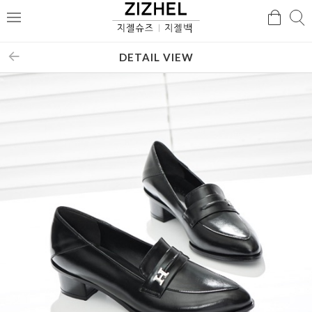
검
검
메
색
색
뉴
DETAIL VIEW