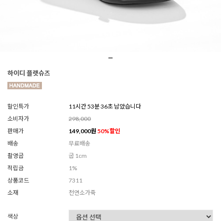
하이디 플랫슈즈
할인특가
11시간 53분 34초 남았습니다
소비자가
298,000
판매가
149,000
원
50
%할인
배송
무료배송
촬영굽
굽 1cm
적립금
1%
상품코드
7311
소재
천연소가죽
색상