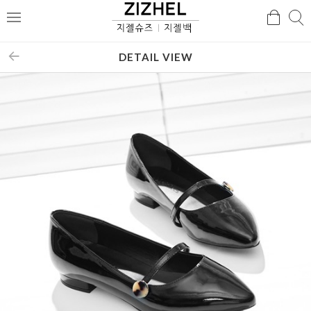
검
검
메
색
색
뉴
DETAIL VIEW