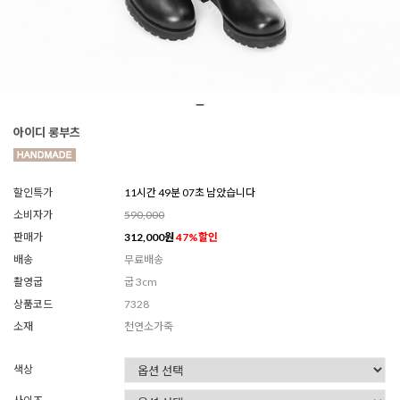
아이디 롱부츠
할인특가
11시간 49분 06초 남았습니다
소비자가
590,000
판매가
312,000
원
47
%할인
배송
무료배송
촬영굽
굽 3cm
상품코드
7328
소재
천연소가죽
색상