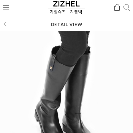
검
검
메
색
색
뉴
DETAIL VIEW