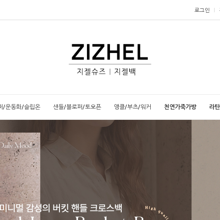
로그인
퍼/운동화/슬립온
샌들/블로퍼/토오픈
앵클/부츠/워커
천연가죽가방
라탄