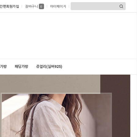
간편회원가입
장바구니
마이페이지
0
가방
패딩가방
쥬얼리(실버925)