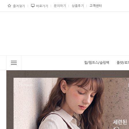
문의하기
상품후기
고객센터
즐겨찾기
바로가기
힐/펌프스/슬링백
플랫/로