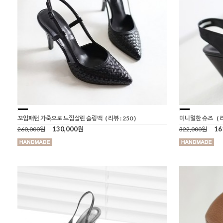
꼬임패턴 가죽으로 느낌살린 슬링백
( 리뷰 : 250 )
미니멀한 슈즈
( 
130,000원
16
260,000원
322,000원