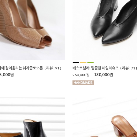
디에 잘어울리는 웨지굽토오픈
( 리뷰 : 91 )
베스트셀러! 깔끔한 데일리슈즈
( 리뷰 : 71 )
5,000원
130,000원
260,000원