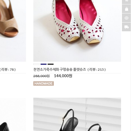
( 리뷰 : 78 )
천연소가죽수제화 구멍숑숑 플랫슈즈
( 리뷰 : 215 )
144,000원
288,000원