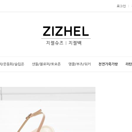
로그인
퍼/운동화/슬립온
샌들/블로퍼/토오픈
앵클/부츠/워커
천연가죽가방
라탄