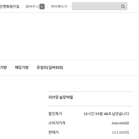
간편회원가입
장바구니
마이페이지
0
가방
패딩가방
쥬얼리(실버925)
러브밍 슬링백힐
할인특가
15시간 59분 47초 남았습니다
소비자가격
302,000원
판매가
151,000원