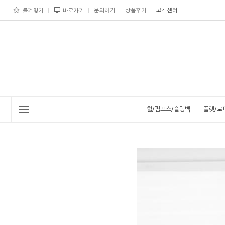
문의하기
상품후기
고객센터
즐겨찾기
바로가기
힐/펌프스/슬링백
플랫/로