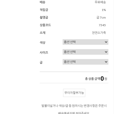
배송
무료배송
적립금
1%
촬영굽
굽 7cm
상품코드
7345
소재
천연소가죽
색상
사이즈
굽
0
총 상품 금액
원
무이자할부가능
발볼이넓거나 색상/굽 등 원하시는 변경사항은 주문시
배송메세지에 적어주세요.