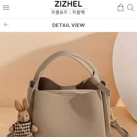
검
검
메
색
색
뉴
DETAIL VIEW