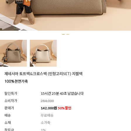
제네시아 토트백&크로스백 (인형고리SET) 지젤백
할인특가
15시간 25분 39초 남았습니다
소비자가
284,000
판매가
142,000
원
50
%할인
배송
무료배송
소재
소가죽
적립금
1%