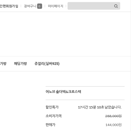
간편회원가입
장바구니
마이페이지
0
가방
패딩가방
쥬얼리(실버925)
어노브 숄더백&크로스백
할인특가
17시간 15분 08초 남았습니다.
소비자가격
288,000원
판매가
144,000원