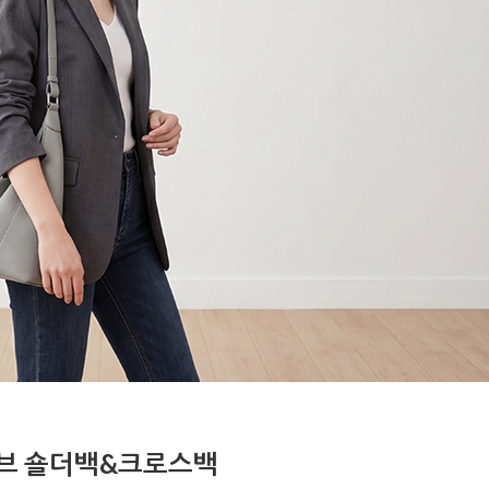
브 숄더백&크로스백