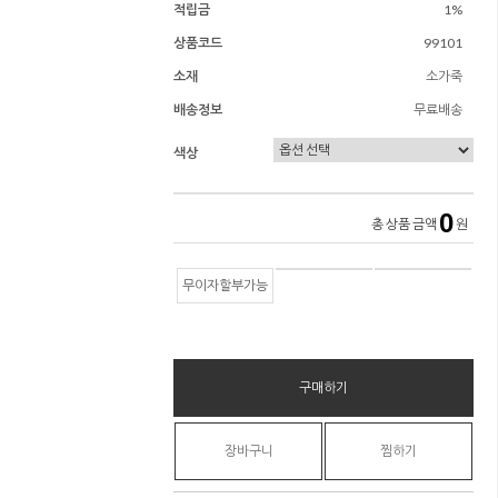
적립금
1%
상품코드
99101
소재
소가죽
배송정보
무료배송
색상
0
총 상품 금액
원
무이자할부가능
구매하기
장바구니
찜하기