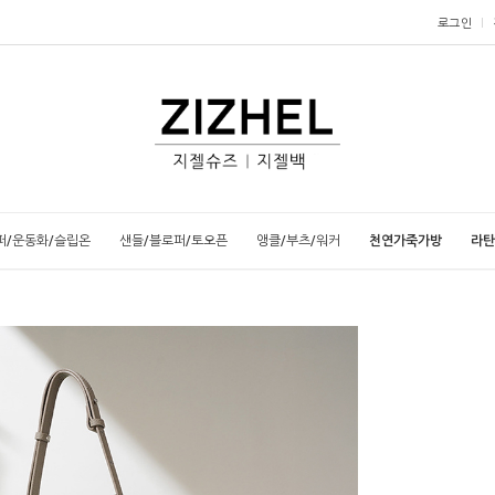
로그인
퍼/운동화/슬립온
샌들/블로퍼/토오픈
앵클/부츠/워커
천연가죽가방
라탄