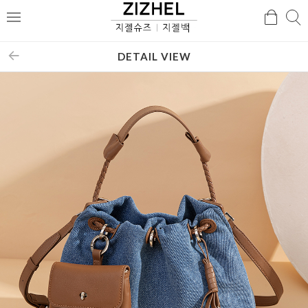
검
검
메
색
색
뉴
DETAIL VIEW