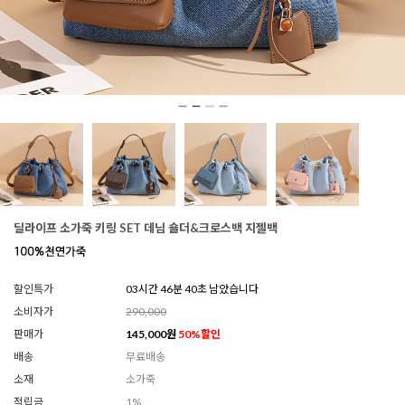
딜라이프 소가죽 키링 SET 데님 숄더&크로스백 지젤백
할인특가
03시간 46분 36초 남았습니다
소비자가
290,000
판매가
145,000
원
50
%할인
배송
무료배송
소재
소가죽
적립금
1%