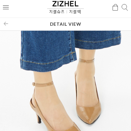
검
검
메
색
색
뉴
DETAIL VIEW