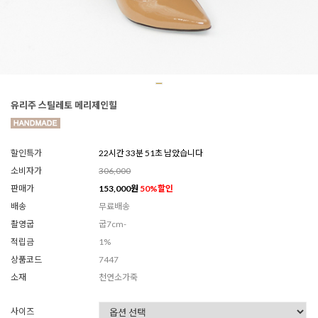
유리주 스틸레토 메리제인힐
할인특가
22시간 33분 49초 남았습니다
소비자가
306,000
판매가
153,000
원
50
%할인
배송
무료배송
촬영굽
굽7cm-
적립금
1%
상품코드
7447
소재
천연소가죽
사이즈