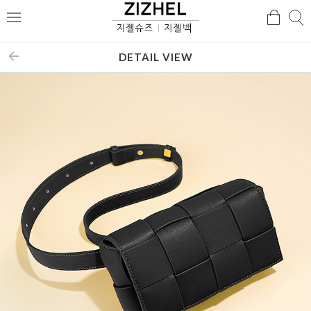
검
검
메
색
색
뉴
DETAIL VIEW