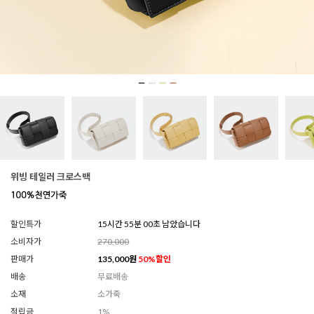
위빙 테일러 크로스백
할인특가
15시간 54분 57초 남았습니다
소비자가
270,000
판매가
135,000
원
50
%할인
배송
무료배송
소재
소가죽
적립금
1%