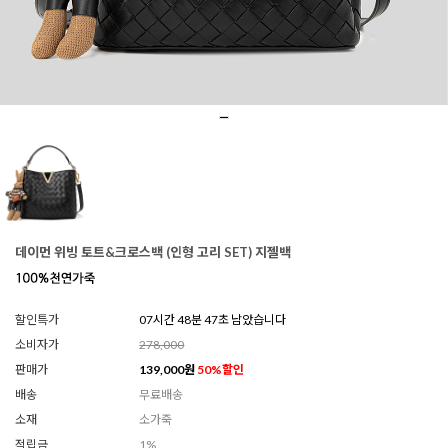
데이먼 위빙 토트&크로스백 (인형 고리 SET) 지젤백
할인특가
07시간 48분 45초 남았습니다
소비자가
278,000
판매가
139,000
원
50
%할인
배송
무료배송
소재
소가죽
적립금
1%