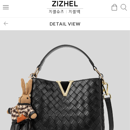
검
검
메
색
색
뉴
DETAIL VIEW