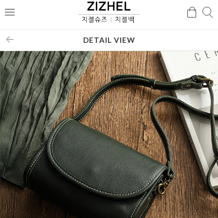
검
검
메
색
색
뉴
DETAIL VIEW