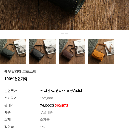
에우탈리아 크로스백
할인특가
21시간 56분 46초 남았습니다
소비자가
152,000
판매가
76,000
원
50
%할인
배송
무료배송
소재
소가죽
적립금
1%