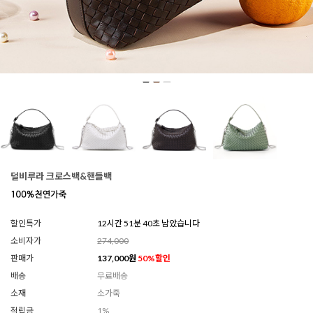
덜비루라 크로스백&핸들백
할인특가
12시간 51분 37초 남았습니다
소비자가
274,000
판매가
137,000
원
50
%할인
배송
무료배송
소재
소가죽
적립금
1%