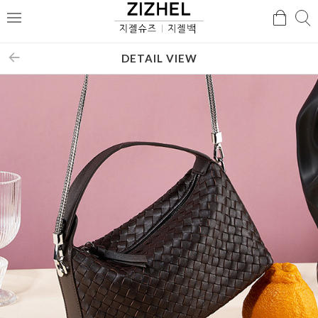
검
검
메
색
색
뉴
DETAIL VIEW