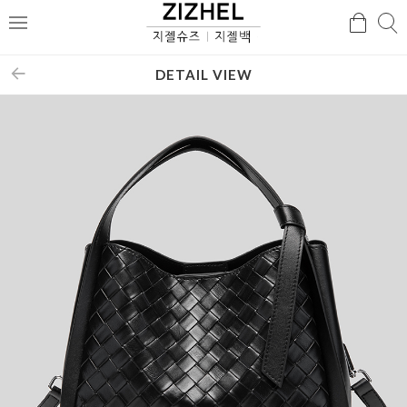
검
검
메
색
색
뉴
DETAIL VIEW