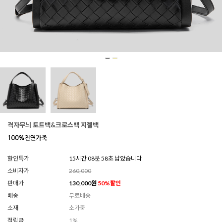
격자무늬 토트백&크로스백 지젤백
할인특가
15시간 08분 55초 남았습니다
소비자가
260,000
판매가
130,000
원
50
%할인
배송
무료배송
소재
소가죽
적립금
1%