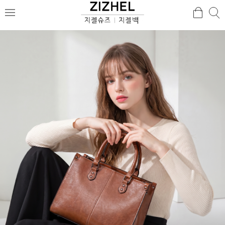
검
검
메
색
색
뉴