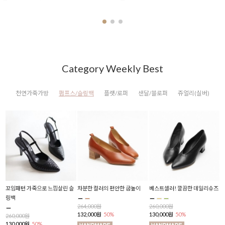
Category Weekly Best
천연가죽가방
펌프스/슬링백
플랫/로퍼
샌달/블로퍼
쥬얼리(실버)
로스
꼬임패턴 가죽으로 느낌살린 슬
차분한 컬러의 편안한 굽높이
베스트셀러! 깔끔한 데일리슈즈
반
링백
플
264,000원
260,000원
132,000원
50%
130,000원
50%
260,000원
2
130,000원
50%
1