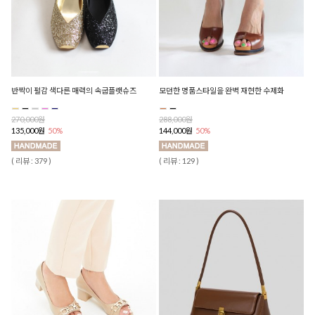
반짝이 펄감 색다른 매력의 속굽플랫슈즈
모던한 명품스타일을 완벽 재현한 수제화
270,000원
288,000원
135,000원
50%
144,000원
50%
( 리뷰 : 379 )
( 리뷰 : 129 )