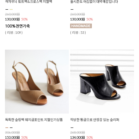
격자무늬 토트백&크로스백 지젤백
올시즌도 어김없이 대박예감입니다
260,000원
260,000원
130,000원
50%
130,000원
50%
( 리뷰 : 109 )
( 리뷰 : 53 )
독특한 슬링백 웨지굽포인트 지젤인기상품
적당한 통굽으로 안정감 있는 슬리퍼
306,000원
268,000원
153,000원
50%
134,000원
50%