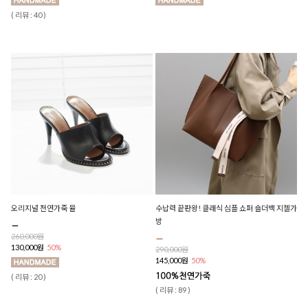
( 리뷰 : 40 )
오리지널 천연가죽 뮬
수납력 끝판왕! 클래식 심플 쇼퍼 숄더백 지젤가
방
260,000원
130,000원
50%
290,000원
145,000원
50%
( 리뷰 : 20 )
( 리뷰 : 89 )