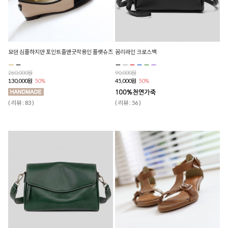
모던 심플하지만 포인트줄땐굿착용인 플랫슈즈
꼼리라인 크로스백
260,000원
90,000원
130,000원
50%
45,000원
50%
( 리뷰 : 83 )
( 리뷰 : 56 )