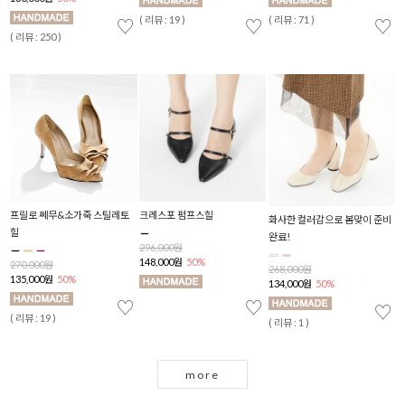
( 리뷰 : 19 )
( 리뷰 : 71 )
♡
♡
♡
♡
( 리뷰 : 250 )
( 
드
프릴로 쎄무&소가죽 스틸레토
크레스포 펌프스힐
헨
화사한 컬러감으로 봄맞이 준비
힐
완료!
296,000원
2
148,000원
50%
1
270,000원
268,000원
135,000원
50%
134,000원
50%
( 
♡
♡
♡
♡
( 리뷰 : 19 )
( 리뷰 : 1 )
more