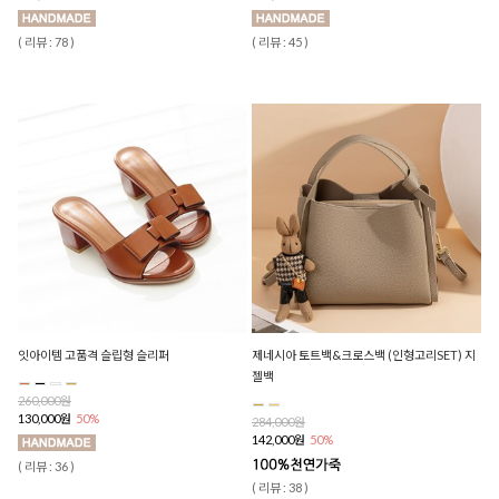
( 리뷰 : 78 )
( 리뷰 : 45 )
잇아이템 고품격 슬립형 슬리퍼
제네시아 토트백&크로스백 (인형고리SET) 지
젤백
260,000원
130,000원
50%
284,000원
142,000원
50%
( 리뷰 : 36 )
( 리뷰 : 38 )