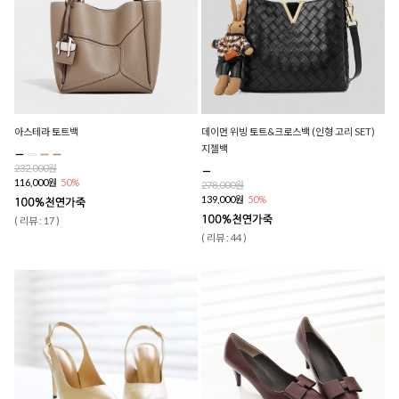
아스테라 토트백
데이먼 위빙 토트&크로스백 (인형 고리 SET)
지젤백
232,000원
116,000원
50%
278,000원
139,000원
50%
( 리뷰 : 17 )
( 리뷰 : 44 )