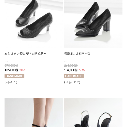
꼬임 패턴 가죽의 멋스러운 오픈토
통굽매니아 펌프스힐
270,000원
268,000원
135,000원
50%
134,000원
50%
( 리뷰 : 1 )
( 리뷰 : 112 )