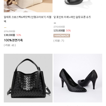
알데프 크로스백&버킷백 (인형고리SET) 지젤
앞 포인트 미세 v라인 슬링 오픈 슈즈
백
270,000원
135,000원
50%
276,000원
138,000원
50%
( 리뷰 : 7 )
( 리뷰 : 61 )