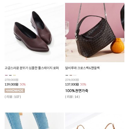
고급스러운 분위기 심플한 풀스테이지 로퍼
덜비루라 크로스백&핸들백
278,000원
274,000원
139,000원
50%
137,000원
50%
( 리뷰 : 107 )
( 리뷰 : 14 )