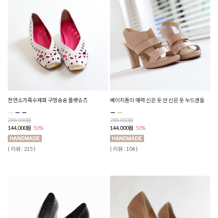
천연소가죽수제화 구멍숑숑 플랫슈즈
베이지톤의 매력 신은 듯 안 신은 듯 누드샌들
288,000원
288,000원
144,000원
50%
144,000원
50%
( 리뷰 : 215 )
( 리뷰 : 104 )