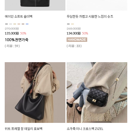
에이민 소프트 숄더백
무심한듯 가볍고 시원한 느낌의 슈즈
270,000원
268,000원
135,000원
50%
134,000원
50%
( 리뷰 : 59 )
( 리뷰 : 33 )
위트 프레첼 참 데일리 호보백
소가죽 미니 크로스백 ZIZEL