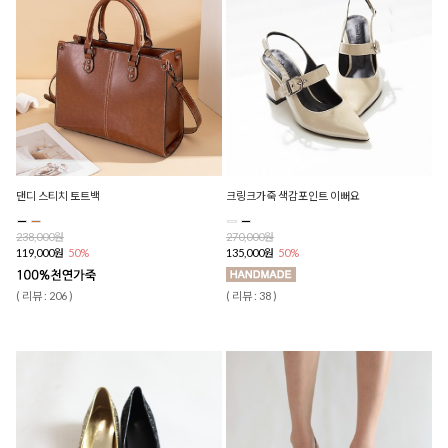
댄디 스티치 토트백
크링크가죽 색감포인트 이뻐요
238,000원
270,000원
119,000원
50%
135,000원
50%
( 리뷰 : 206 )
( 리뷰 : 38 )