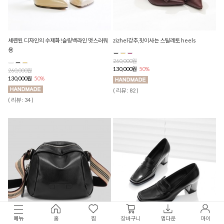
세련된 디자인의 수제화!슬링백라인 멋스러워
zizhel강추,핏이사는 스틸레토 heels
용
260,000원
130,000원
50%
260,000원
130,000원
50%
( 리뷰 : 82 )
( 리뷰 : 34 )
메뉴
홈
찜
장바구니
앱다운
마이