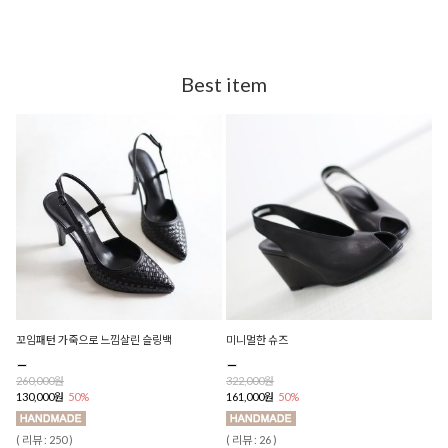
Best item
꼬임패턴 가죽으로 느낌살린 슬링백
미니멀한 슈즈
260,000원
322,000원
130,000원
50%
161,000원
50%
( 리뷰 : 250 )
( 리뷰 : 26 )