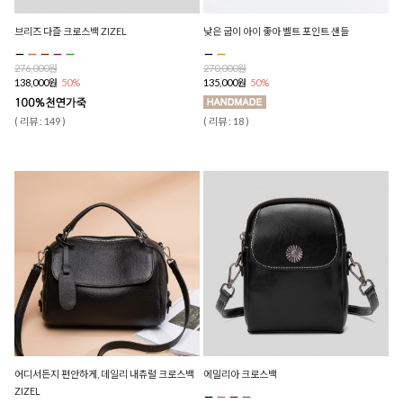
브리즈 다즐 크로스백 ZIZEL
낮은 굽이 아이 좋아 벨트 포인트 샌들
276,000원
270,000원
138,000원
50%
135,000원
50%
( 리뷰 : 149 )
( 리뷰 : 18 )
어디서든지 편안하게, 데일리 내츄럴 크로스백
에밀리아 크로스백
ZIZEL