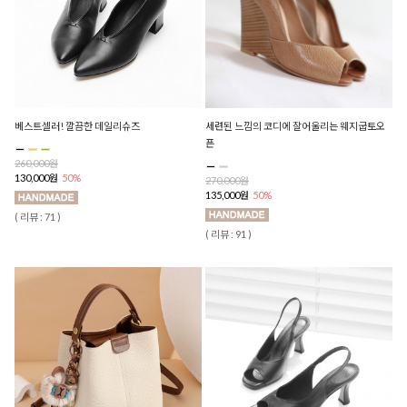
베스트셀러! 깔끔한 데일리슈즈
세련된 느낌의 코디에 잘어울리는 웨지굽토오
픈
260,000원
130,000원
50%
270,000원
135,000원
50%
( 리뷰 : 71 )
( 리뷰 : 91 )