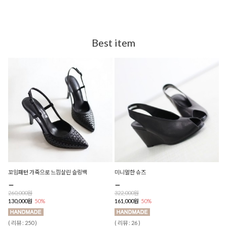
Best item
꼬임패턴 가죽으로 느낌살린 슬링백
미니멀한 슈즈
260,000원
322,000원
130,000원
50%
161,000원
50%
( 리뷰 : 250 )
( 리뷰 : 26 )