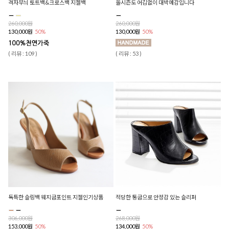
격자무늬 토트백&크로스백 지젤백
올시즌도 어김없이 대박예감입니다
260,000원
260,000원
130,000원
50%
130,000원
50%
( 리뷰 : 109 )
( 리뷰 : 53 )
독특한 슬링백 웨지굽포인트 지젤인기상품
적당한 통굽으로 안정감 있는 슬리퍼
306,000원
268,000원
153,000원
50%
134,000원
50%