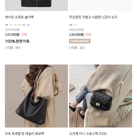
에이민 소프트 숄더백
무심한듯 가볍고 시원한 느낌의 슈즈
270,000원
268,000원
135,000원
50%
134,000원
50%
( 리뷰 : 59 )
( 리뷰 : 33 )
위트 프레첼 참 데일리 호보백
소가죽 미니 크로스백 ZIZEL