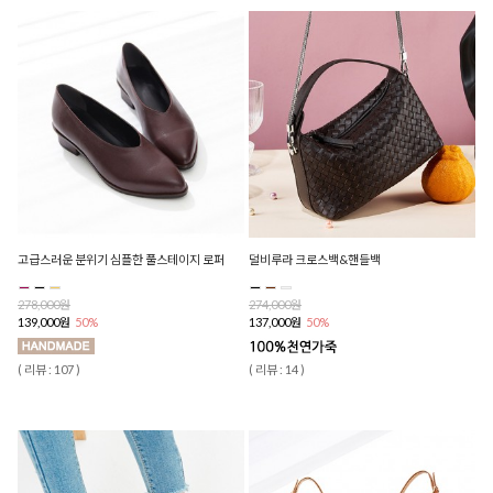
고급스러운 분위기 심플한 풀스테이지 로퍼
덜비루라 크로스백&핸들백
278,000원
274,000원
139,000원
50%
137,000원
50%
( 리뷰 : 107 )
( 리뷰 : 14 )