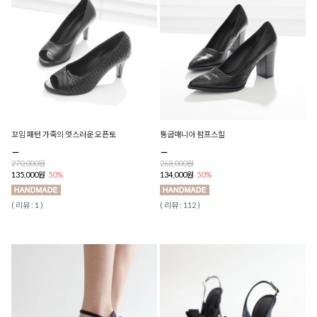
꼬임 패턴 가죽의 멋스러운 오픈토
통굽매니아 펌프스힐
270,000원
268,000원
135,000원
50%
134,000원
50%
( 리뷰 : 1 )
( 리뷰 : 112 )