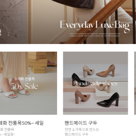
핸드메이드 구두
실버925 쥬얼리
천연 소가죽으로 만드는
은함량 법정함량92.5%
핸드메이드 구두
핸드메이드 실버 쥬얼리