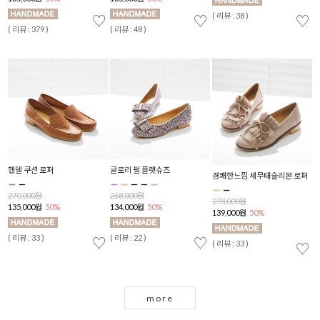
( 리뷰 : 38 )
( 
♡
♡
♡
♡
( 리뷰 : 379 )
( 리뷰 : 48 )
감
헨델 쿠션 로퍼
글로리 펄 플랫슈즈
H
경쾌한느낌 세무태슬리본 로퍼
270,000원
268,000원
2
278,000원
135,000원
50%
134,000원
50%
1
139,000원
50%
( 리뷰 : 33 )
( 리뷰 : 22 )
( 
♡
♡
♡
( 리뷰 : 33 )
♡
more