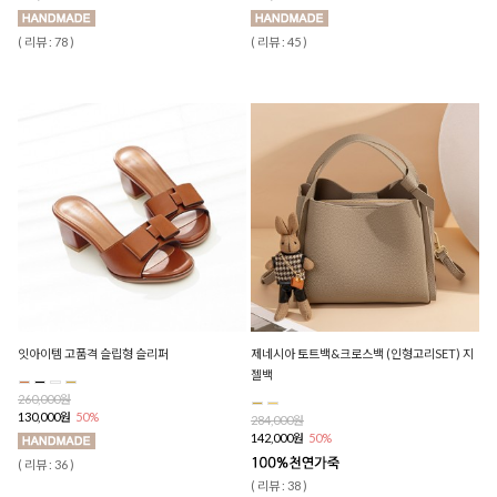
( 리뷰 : 78 )
( 리뷰 : 45 )
잇아이템 고품격 슬립형 슬리퍼
제네시아 토트백&크로스백 (인형고리SET) 지
젤백
260,000원
130,000원
50%
284,000원
142,000원
50%
( 리뷰 : 36 )
( 리뷰 : 38 )