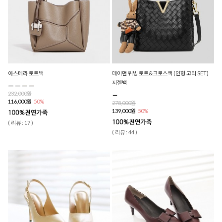
아스테라 토트백
데이먼 위빙 토트&크로스백 (인형 고리 SET)
지젤백
232,000원
116,000원
50%
278,000원
139,000원
50%
( 리뷰 : 17 )
( 리뷰 : 44 )