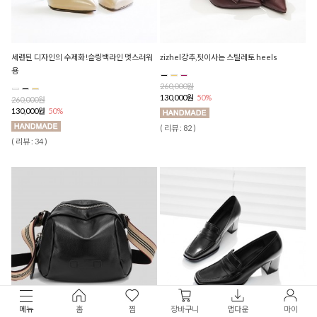
세련된 디자인의 수제화!슬링백라인 멋스러워
zizhel강추,핏이사는 스틸레토 heels
용
260,000원
130,000원
50%
260,000원
130,000원
50%
( 리뷰 : 82 )
( 리뷰 : 34 )
메뉴
홈
찜
장바구니
앱다운
마이