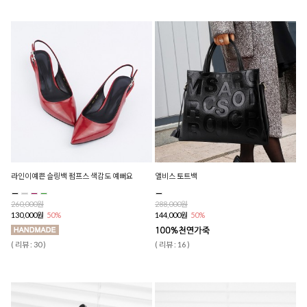
라인이예쁜 슬링백 펌프스 색감도 예뻐요
앨비스 토트백
260,000원
288,000원
130,000원
50%
144,000원
50%
( 리뷰 : 30 )
( 리뷰 : 16 )