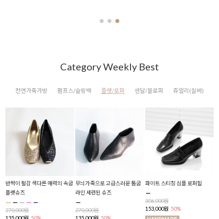
Category Weekly Best
천연가죽가방
펌프스/슬링백
플랫/로퍼
샌달/블로퍼
쥬얼리(실버)
슬
반짝이 펄감 색다른 매력의 속굽
무늬가죽으로 고급스러운 톰굽
화이트 스티칭 심플 로퍼힐
폴
플랫슈즈
라인 세련된 슈즈
306,000원
2
153,000원
50%
1
270,000원
270,000원
135,000원
50%
135,000원
50%