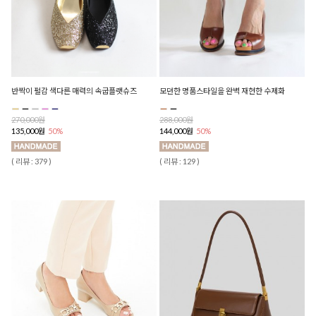
반짝이 펄감 색다른 매력의 속굽플랫슈즈
모던한 명품스타일을 완벽 재현한 수제화
270,000원
288,000원
135,000원
50%
144,000원
50%
( 리뷰 : 379 )
( 리뷰 : 129 )