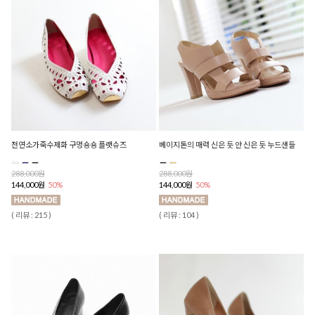
천연소가죽수제화 구멍숑숑 플랫슈즈
베이지톤의 매력 신은 듯 안 신은 듯 누드샌들
288,000원
288,000원
144,000원
50%
144,000원
50%
( 리뷰 : 215 )
( 리뷰 : 104 )