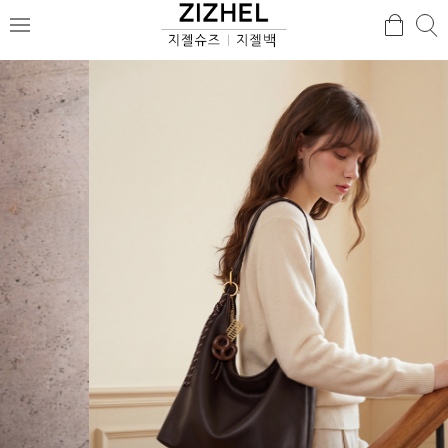
검
검
메
색
색
뉴