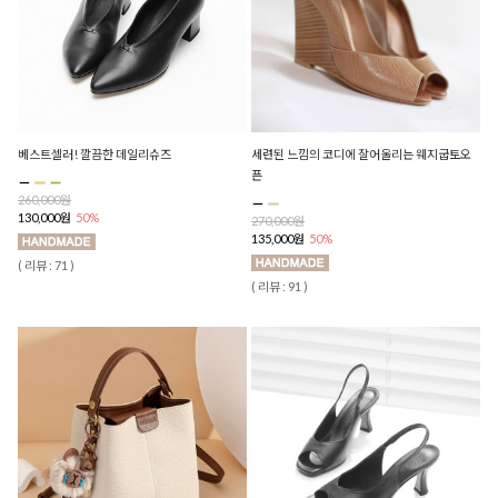
베스트셀러! 깔끔한 데일리슈즈
세련된 느낌의 코디에 잘어울리는 웨지굽토오
픈
260,000원
130,000원
50%
270,000원
135,000원
50%
( 리뷰 : 71 )
( 리뷰 : 91 )