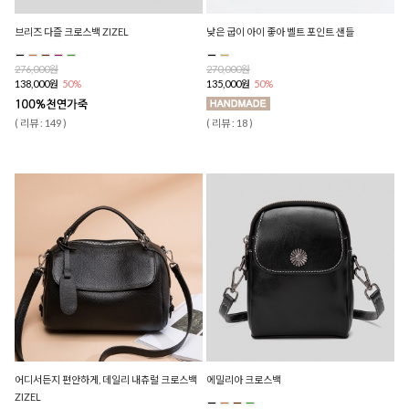
브리즈 다즐 크로스백 ZIZEL
낮은 굽이 아이 좋아 벨트 포인트 샌들
276,000원
270,000원
138,000원
50%
135,000원
50%
( 리뷰 : 149 )
( 리뷰 : 18 )
어디서든지 편안하게, 데일리 내츄럴 크로스백
에밀리아 크로스백
ZIZEL