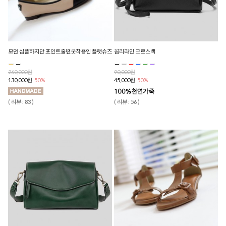
모던 심플하지만 포인트줄땐굿착용인 플랫슈즈
꼼리라인 크로스백
260,000원
90,000원
130,000원
50%
45,000원
50%
( 리뷰 : 83 )
( 리뷰 : 56 )