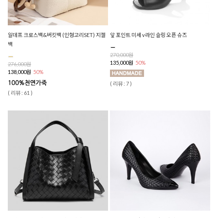
알데프 크로스백&버킷백 (인형고리SET) 지젤
앞 포인트 미세 v라인 슬링 오픈 슈즈
백
270,000원
135,000원
50%
276,000원
138,000원
50%
( 리뷰 : 7 )
( 리뷰 : 61 )