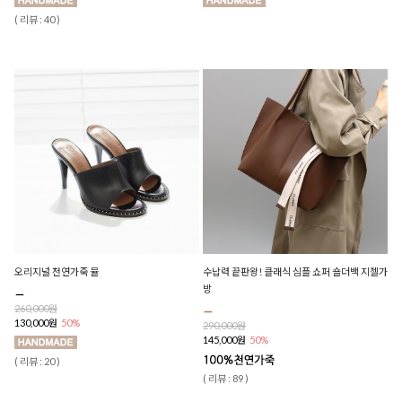
( 리뷰 : 40 )
오리지널 천연가죽 뮬
수납력 끝판왕! 클래식 심플 쇼퍼 숄더백 지젤가
방
260,000원
130,000원
50%
290,000원
145,000원
50%
( 리뷰 : 20 )
( 리뷰 : 89 )