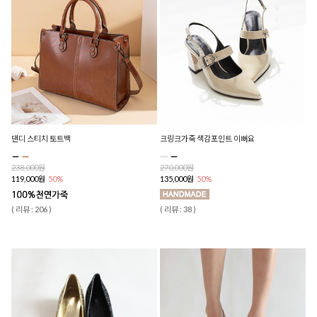
댄디 스티치 토트백
크링크가죽 색감포인트 이뻐요
238,000원
270,000원
119,000원
50%
135,000원
50%
( 리뷰 : 206 )
( 리뷰 : 38 )