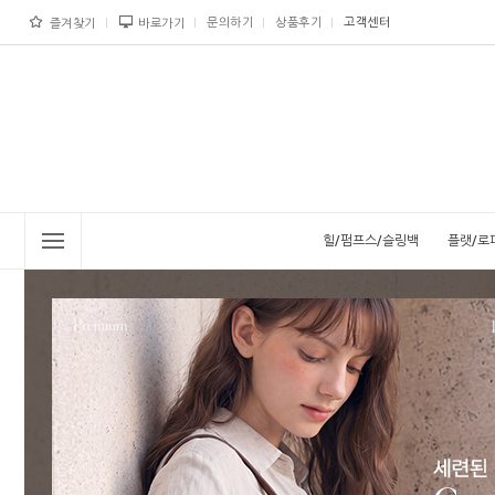
문의하기
상품후기
고객센터
즐겨찾기
바로가기
힐/펌프스/슬링백
플랫/로