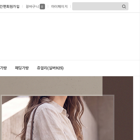
간편회원가입
장바구니
마이페이지
0
가방
패딩가방
쥬얼리(실버925)