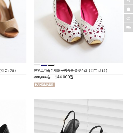
( 리뷰 : 78 )
천연소가죽수제화 구멍숑숑 플랫슈즈
( 리뷰 : 215 )
144,000원
288,000원