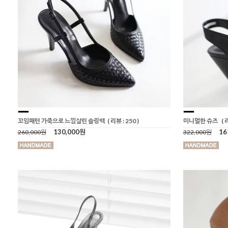
꼬임패턴 가죽으로 느낌살린 슬링백
( 리뷰 : 250 )
미니멀한 슈즈
( 
130,000원
16
260,000원
322,000원