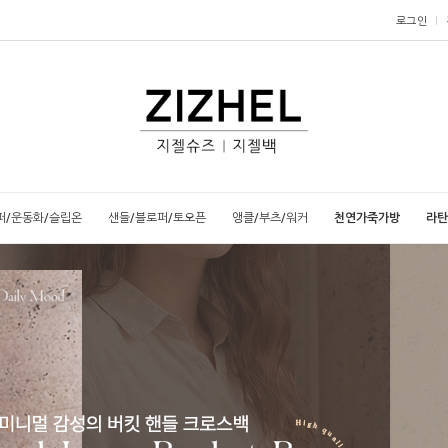
로그인
퍼/운동화/슬립온
샌들/블로퍼/토오픈
앵클/부츠/워커
천연가죽가방
라탄