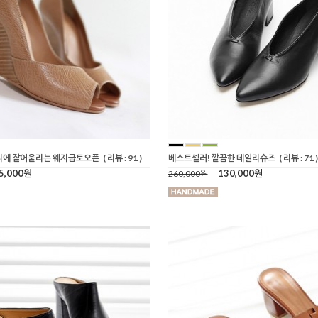
디에 잘어울리는 웨지굽토오픈
( 리뷰 : 91 )
베스트셀러! 깔끔한 데일리슈즈
( 리뷰 : 71 )
5,000원
130,000원
260,000원