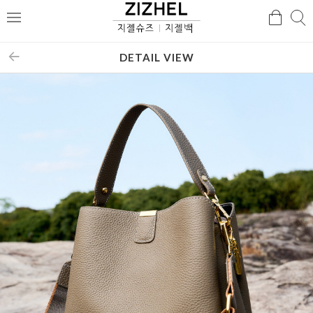
검
검
메
색
색
뉴
DETAIL VIEW