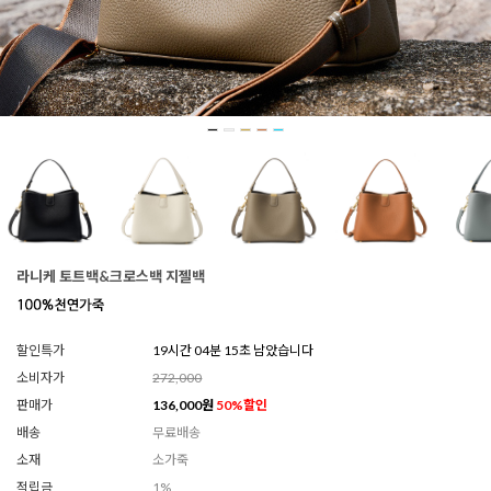
라니케 토트백&크로스백 지젤백
할인특가
19시간 04분 13초 남았습니다
소비자가
272,000
판매가
136,000
원
50
%할인
배송
무료배송
소재
소가죽
적립금
1%