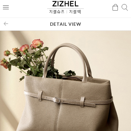
검
검
메
색
색
뉴
DETAIL VIEW