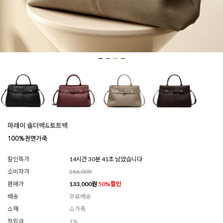
마레이 숄더백&토트백
할인특가
14시간 30분 39초 남았습니다
소비자가
266,000
판매가
133,000
원
50
%할인
배송
무료배송
소재
소가죽
적립금
1%