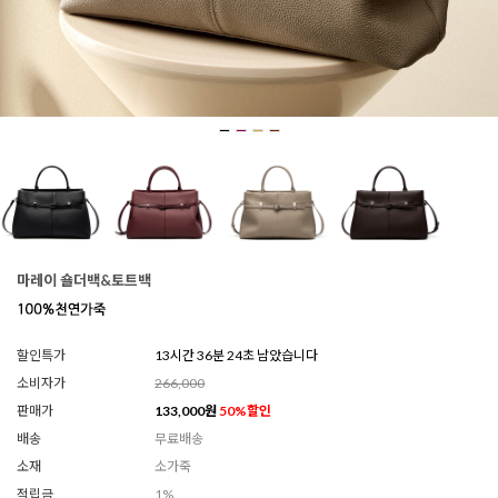
마레이 숄더백&토트백
할인특가
13시간 36분 21초 남았습니다
소비자가
266,000
판매가
133,000
원
50
%할인
배송
무료배송
소재
소가죽
적립금
1%