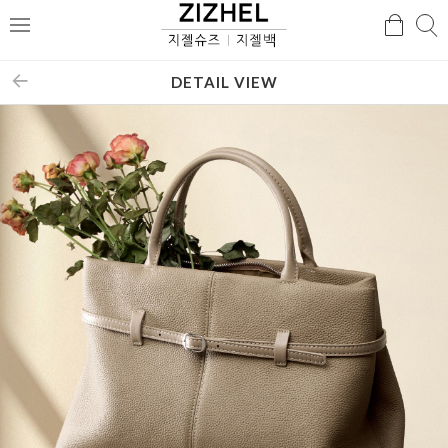
검
검
메
색
색
뉴
DETAIL VIEW