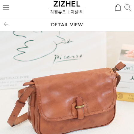
검
검
메
색
색
뉴
DETAIL VIEW