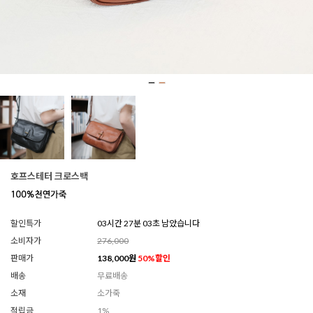
호프스테터 크로스백
할인특가
03시간 27분 00초 남았습니다
소비자가
276,000
판매가
138,000
원
50
%할인
배송
무료배송
소재
소가죽
적립금
1%