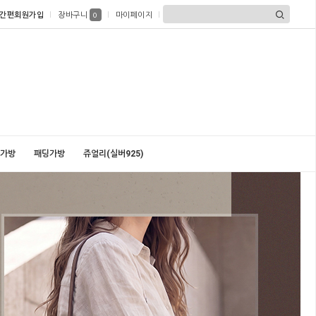
간편회원가입
장바구니
마이페이지
0
가방
패딩가방
쥬얼리(실버925)