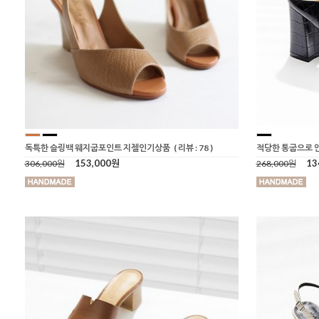
독특한 슬링백 웨지굽포인트 지젤인기상품
( 리뷰 : 78 )
적당한 통굽으로 
153,000원
13
306,000원
268,000원