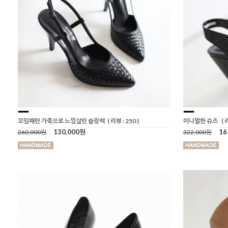
꼬임패턴 가죽으로 느낌살린 슬링백
( 리뷰 : 250 )
미니멀한 슈즈
( 
130,000원
16
260,000원
322,000원