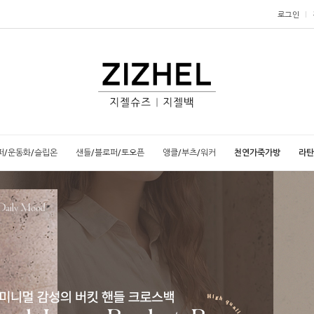
로그인
퍼/운동화/슬립온
샌들/블로퍼/토오픈
앵클/부츠/워커
천연가죽가방
라탄