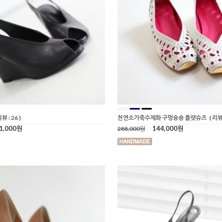
리뷰 : 26 )
천연소가죽수제화 구멍숑숑 플랫슈즈
( 리뷰 
1,000원
144,000원
288,000원