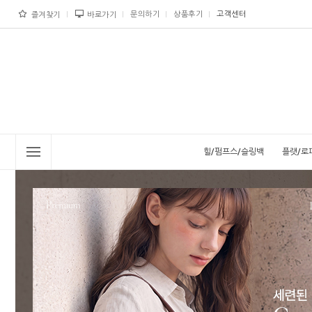
문의하기
상품후기
고객센터
즐겨찾기
바로가기
힐/펌프스/슬링백
플랫/로