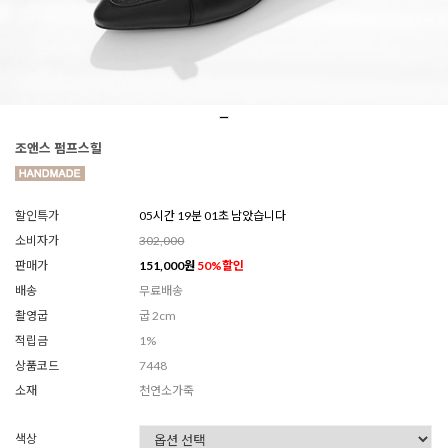
조앤스 펌프스힐
할인특가
05시간 19분 00초 남았습니다
소비자가
302,000
판매가
151,000
원
50
%할인
배송
무료배송
촬영굽
굽 2cm
적립금
1%
상품코드
7448
소재
천연소가죽
색상