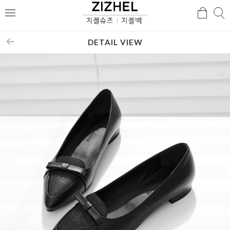
검
검
메
색
색
뉴
DETAIL VIEW