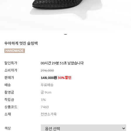
우아하게 멋진 슬링백
할인특가
00시간 29분 49초 남았습니다
소비자가
296,000
판매가
148,000
원
50
%할인
배송
무료배송
촬영굽
굽 9cm
적립금
1%
상품코드
7463
소재
천연소가죽
색상