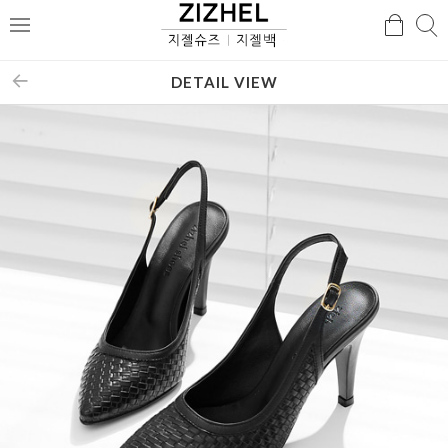
검
검
메
색
색
뉴
DETAIL VIEW