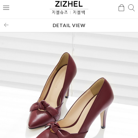
검
검
메
색
색
뉴
DETAIL VIEW