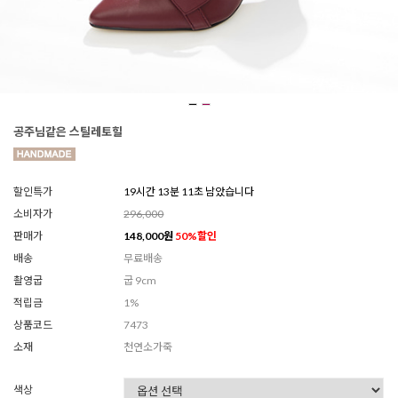
공주님같은 스틸레토힐
할인특가
19시간 13분 09초 남았습니다
소비자가
296,000
판매가
148,000
원
50
%할인
배송
무료배송
촬영굽
굽 9cm
적립금
1%
상품코드
7473
소재
천연소가죽
색상