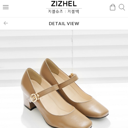
검
검
메
색
색
뉴
DETAIL VIEW