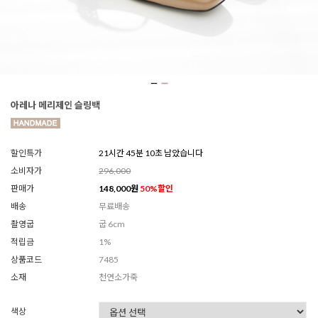
아레나 메리제인 슬링백
할인특가
21시간 45분 08초 남았습니다
소비자가
296,000
판매가
148,000
원
50
%할인
배송
무료배송
촬영굽
굽 6cm
적립금
1%
상품코드
7485
소재
천연소가죽
색상