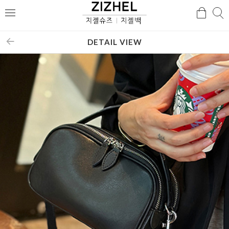
검
검
메
색
색
뉴
DETAIL VIEW