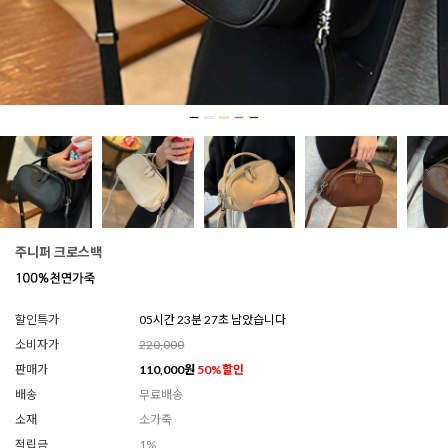
주니퍼 크로스백
할인특가
05시간 23분 24초 남았습니다
소비자가
220,000
판매가
110,000
원
50
%할인
배송
무료배송
소재
소가죽
적립금
1%