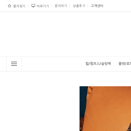
문의하기
상품후기
고객센터
즐겨찾기
바로가기
힐/펌프스/슬링백
플랫/로