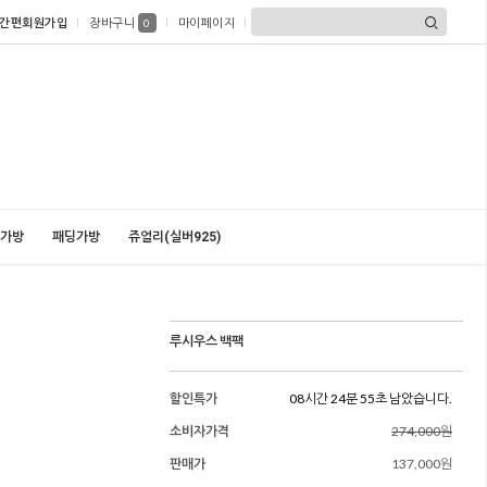
간편회원가입
장바구니
마이페이지
0
가방
패딩가방
쥬얼리(실버925)
루시우스 백팩
할인특가
08시간 24분 53초 남았습니다.
소비자가격
274,000원
판매가
137,000원