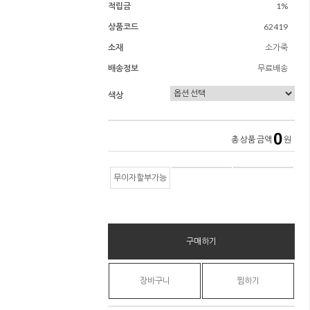
적립금
1%
상품코드
62419
소재
소가죽
배송정보
무료배송
색상
0
총 상품 금액
원
무이자할부가능
구매하기
장바구니
찜하기