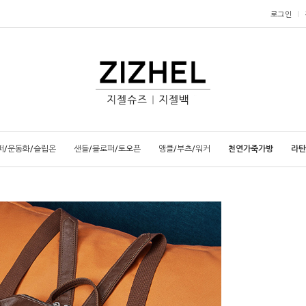
로그인
퍼/운동화/슬립온
샌들/블로퍼/토오픈
앵클/부츠/워커
천연가죽가방
라탄