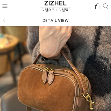
검
검
메
색
색
뉴
DETAIL VIEW