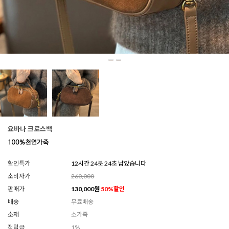
요바나 크로스백
할인특가
12시간 24분 21초 남았습니다
소비자가
260,000
판매가
130,000
원
50
%할인
배송
무료배송
소재
소가죽
적립금
1%