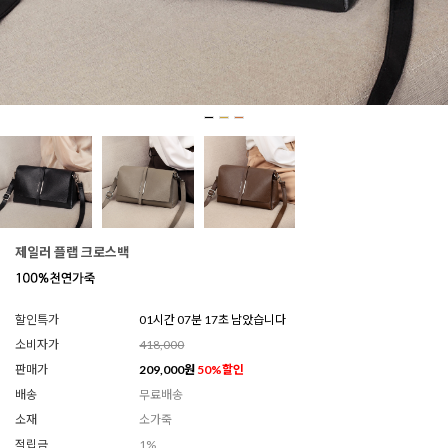
제일러 플랩 크로스백
할인특가
01시간 07분 14초 남았습니다
소비자가
418,000
판매가
209,000
원
50
%할인
배송
무료배송
소재
소가죽
적립금
1%