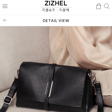
검
검
메
색
색
뉴
DETAIL VIEW