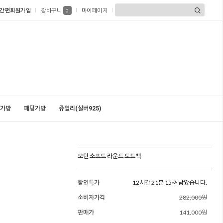
간편회원가입
장바구니
마이페이지
0
가방
패딩가방
쥬얼리(실버925)
모던 소프트 라운드 토트백
할인특가
12시간 21분 13초 남았습니다.
소비자가격
282,000원
판매가
141,000원