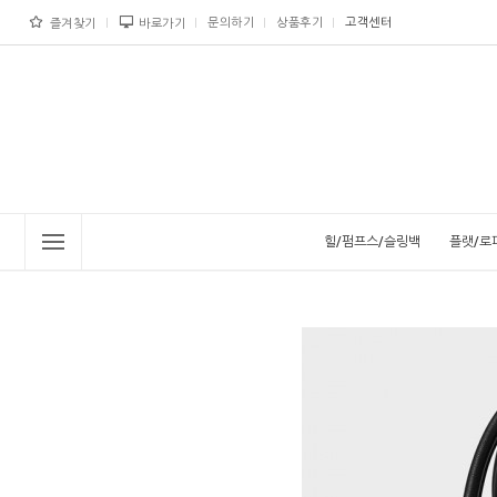
문의하기
상품후기
고객센터
즐겨찾기
바로가기
힐/펌프스/슬링백
플랫/로