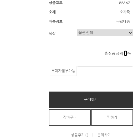
상품코드
88367
소재
소가죽
배송정보
무료배송
색상
0
총 상품 금액
원
무이자할부가능
구매하기
장바구니
찜하기
|
상품후기 ( )
문의하기