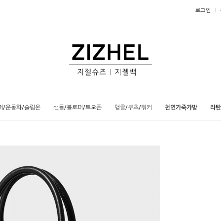
로그인
퍼/운동화/슬립온
샌들/블로퍼/토오픈
앵클/부츠/워커
천연가죽가방
라탄